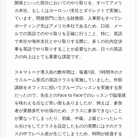
開発といった部分においてのやり取りを、すべてアメリ
カ本社、もしくはヨーロッパ支社とダイレクトで実施し
ています。間接部門に当たる財務部、人事部もすべてレ
ポーティング先はアメリカ本社であるため、口頭、メー
ルでの英語でのやり取りを正確に行うこと、特に、英語
で本社や海外支社とやり取りする際に、多くの社内交渉
事を英語でやり取りすることが必要なため、日々の英語
力の向上はとても重要な課題です。
スキマトーク導入前の数年間は、毎週1回、1時間半のク
ラスルーム形式の英語クラスを実施していました。外部
講師をオフィスに招いてグループレッスンを実施する形
だったので、先生とのFace to Faceでのレッスンで臨場感
を味わえる点など良い面もありましたが、例えば、参加
者が業務多忙や出張のため、クラスに参加できないこと
が重なってしまったり、初級、中級、上級といったレベ
ル分けをしてクラスを設定したものの実際にはそのクラ
スの中でレベル差が生じてしまうため、時間が経過する