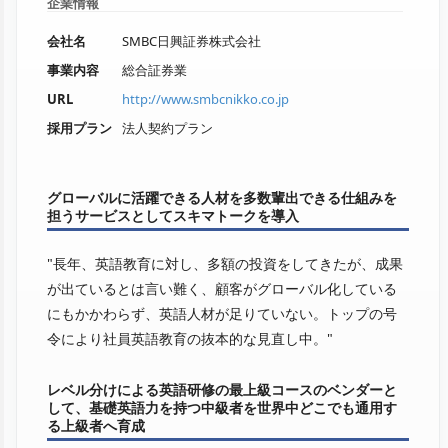
企業情報
会社名
SMBC日興証券株式会社
事業内容
総合証券業
URL
http://www.smbcnikko.co.jp
採用プラン
法人契約プラン
グローバルに活躍できる人材を多数輩出できる仕組みを
担うサービスとしてスキマトークを導入
"長年、英語教育に対し、多額の投資をしてきたが、成果
が出ているとは言い難く、顧客がグローバル化している
にもかかわらず、英語人材が足りていない。トップの号
令により社員英語教育の抜本的な見直し中。"
レベル分けによる英語研修の最上級コースのベンダーと
して、基礎英語力を持つ中級者を世界中どこでも通用す
る上級者へ育成