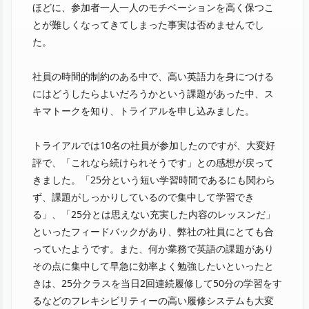
ほどに、参加者一人一人のモチベーションを高く保つこ
とが難しくなってきてしまった事実は否めませんでし
た。
社員の時間的制約のある中で、高い英語力を身につける
にはどうしたらよいだろうかという課題があった中、ス
キマトークを知り、トライアルを申し込みました。
トライアルでは10名の社員が参加したのですが、大変好
評で、「これなら続けられそうです」との感想が戻って
きました。「25分という短い学習時間であるにも関わら
ず、課題がしっかりしているので集中して学習でき
る」、「25分とは思えない充実した内容のレッスンだ」
といったフィードバックがあり、弊社の社員にとても合
っていたようです。また、何か業務で英語の課題があり
その点に集中して早急に効率よく勉強したいといったと
きは、25分クラスを当日2回連続履修して50分の学習をす
るなどのフレキシビリティーの高い履修システムも大変