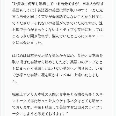
“外資系に何年も勤務している自分ですが、日本人が話す
英語もしくは非英語圏の英語は聞き取りやすく、また先
方も自分と同じく英語が母国語ではないことから忖度し
てくださり、それなりの会話ができていたのですが、速
射砲で手心がまったくないネイティブな英語に対しては
まるっきり聞き取れず、悩んでいたところにスキマトー
クに出会いました。
はじめは日本語が堪能な講師から始め、英語と日本語を
取り混ぜた会話から始めましたが、英語力のアップとと
もにまったく英語しか話せない講師へと切り替え、いま
では様々な会話に花を咲かすレベルに上達いたしまし
た。
職種上アメリカ本社の人間と食事をとる機会も多くスキ
マトークで得た数々の外人ウケするネタはとても助かっ
ております。今後も精進して英語学習は自分のライフワ
ークにしようと考えております。”