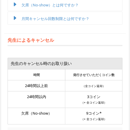
欠席（No-show）とは何ですか？
月間キャンセル回数制限とは何ですか？
先生によるキャンセル
– 生徒様のキャンセル10回毎に、10コインの追加キャンセル料
先生のキャンセル時のお取り扱い
– キャンセル回数リセット時期：毎月末（基準時間: UTC）
時間
発行させていただくコイン数
– キャンセルの対象： 24時間以上前のキャンセル（8日以上前のキ
24時間以上前
（全コイン返却）
ャンセルと欠席は対象外）
24時間以内
3コイン
– 保有コインが10コインに満たない場合、マイナス表記となり、次
（+ 全コイン返却）
回コイン購入時にコイン追加必要数として加算
欠席（No-show）
9コイン*
（+ 全コイン返却）