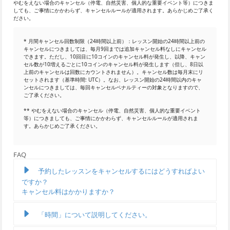
やむをえない場合のキャンセル（停電、自然災害、個人的な重要イベント等）につきま
しても、ご事情にかかわらず、キャンセルルールが適用されます。あらかじめご了承く
ださい。
* 月間キャンセル回数制限（24時間以上前）：レッスン開始の24時間以上前の
キャンセルにつきましては、毎月9回までは追加キャンセル料なしにキャンセル
できます。ただし、10回目に10コインのキャンセル料が発生し、以降、キャン
セル数が10増えるごとに10コインのキャンセル料が発生します（但し、8日以
上前のキャンセルは回数にカウントされません）。キャンセル数は毎月末にリ
セットされます（基準時間: UTC）。なお、レッスン開始の24時間以内のキャ
ンセルにつきましては、毎回キャンセルペナルティーの対象となりますので、
ご了承ください。
** やむをえない場合のキャンセル（停電、自然災害、個人的な重要イベント
等）につきましても、ご事情にかかわらず、キャンセルルールが適用されま
す。あらかじめご了承ください。
FAQ
予約したレッスンをキャンセルするにはどうすればよい
ですか？
キャンセル料はかかりますか？
「時間」について説明してください。