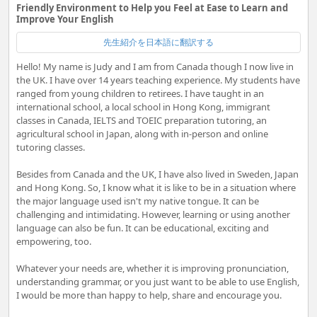
Friendly Environment to Help you Feel at Ease to Learn and
Improve Your English
先生紹介を日本語に翻訳する
Hello! My name is Judy and I am from Canada though I now live in
the UK. I have over 14 years teaching experience. My students have
ranged from young children to retirees. I have taught in an
international school, a local school in Hong Kong, immigrant
classes in Canada, IELTS and TOEIC preparation tutoring, an
agricultural school in Japan, along with in-person and online
tutoring classes.
Besides from Canada and the UK, I have also lived in Sweden, Japan
and Hong Kong. So, I know what it is like to be in a situation where
the major language used isn't my native tongue. It can be
challenging and intimidating. However, learning or using another
language can also be fun. It can be educational, exciting and
empowering, too.
Whatever your needs are, whether it is improving pronunciation,
understanding grammar, or you just want to be able to use English,
I would be more than happy to help, share and encourage you.