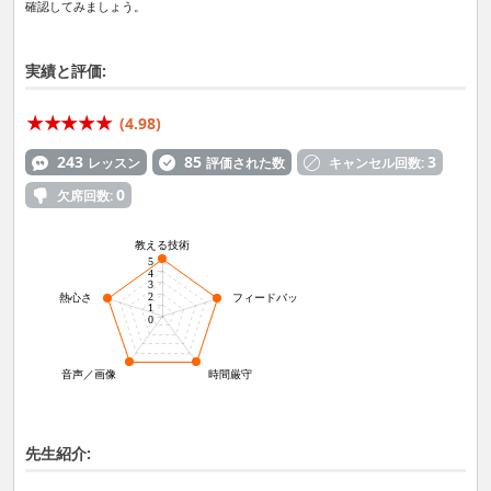
確認してみましょう。
実績と評価:
(4.98)
243
85
3
レッスン
評価された数
キャンセル回数:
0
欠席回数:
教える技術
5
4
3
2
熱心さ
フィードバック力
1
0
音声／画像
時間厳守
先生紹介: