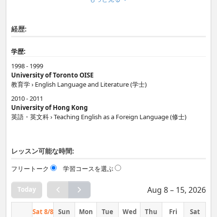
日常英会話 › 全般
English that you would use in daily life in communicating with
others, shopping, reading etc.
経歴:
学歴:
1998 - 1999
University of Toronto OISE
教育学 › English Language and Literature (学士)
2010 - 2011
University of Hong Kong
英語・英文科 › Teaching English as a Foreign Language (修士)
レッスン可能な時間:
フリートーク
学習コースを選ぶ
Aug 8 – 15, 2026
Today
Sat 8/8
Sun
Mon
Tue
Wed
Thu
Fri
Sat