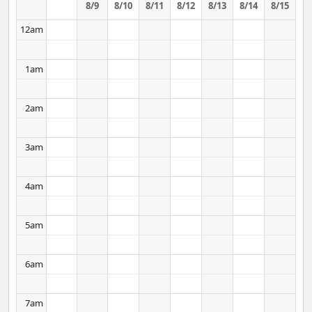
8/9
8/10
8/11
8/12
8/13
8/14
8/15
12am
1am
2am
3am
4am
5am
6am
7am